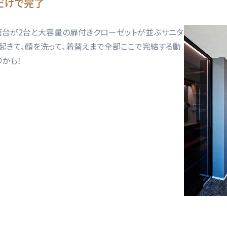
だけで完了
面台が
2
台と大容量の扉付きクローゼットが並ぶサニタ
起きて、顔を洗って、着替えまで全部ここで完結する動
りかも！