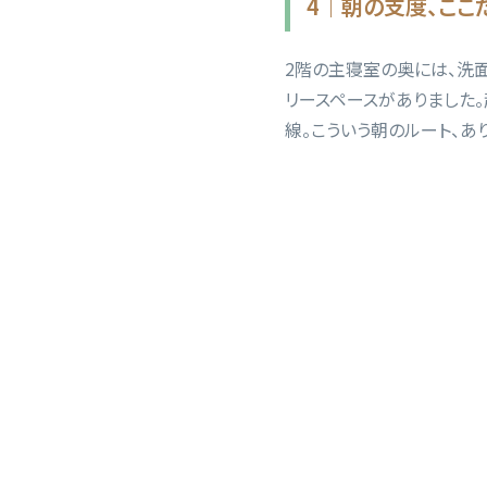
4｜朝の支度、ここ
2
階の主寝室の奥には、洗
リースペースがありました。
線。こういう朝のルート、あ